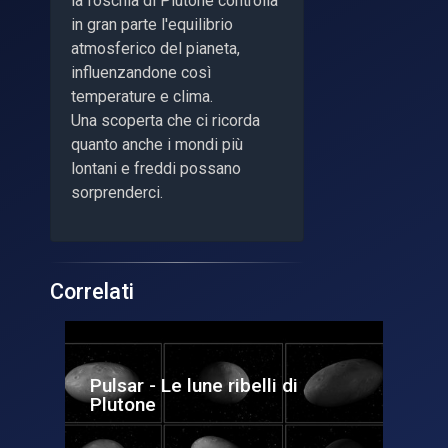
la foschia di Plutone controlla
in gran parte l'equilibrio
atmosferico del pianeta,
influenzandone così
temperature e clima.
Una scoperta che ci ricorda
quanto anche i mondi più
lontani e freddi possano
sorprenderci.
Correlati
io
Pulsar - Le lune ribelli di
I c
Plutone
po