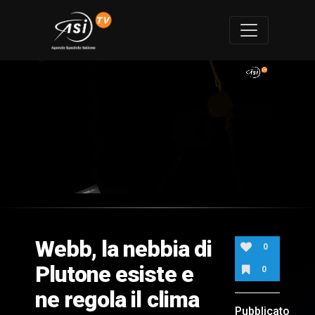
0
of
2
minutes,
Webb, la nebbia di
5
0
seconds
Plutone esiste e
0
ne regola il clima
Pubblicato