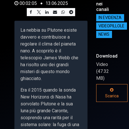
00:02:05
13.06.2025
nei
canali
IN EVIDENZA
VIDEOPILLOLE
La nebbia su Plutone esiste
NEWS
davvero e contribuisce a
regolare il clima del pianeta
nano. A scoprirlo è il
Download
telescopio James Webb che
Video
ha risolto uno dei grandi
(47.32
misteri di questo mondo
MB)
ghiacciato.
Era il 2015 quando la sonda
Scarica
New Horizons di Nasa ha
sorvolato Plutone e la sua
luna più grande Caronte,
scoprendo una rarità per il
sistema solare: la fuga di una