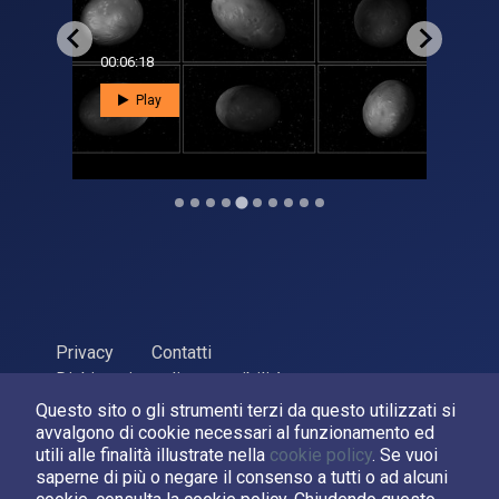
00:06:18
00:0
Play
Privacy
Contatti
Dichiarazione di accessibilità
Questo sito o gli strumenti terzi da questo utilizzati si
ASI Agenzia Spaziale Italiana, 2026. P.Iva 03638121008
avvalgono di cookie necessari al funzionamento ed
Sviluppato da
LPM
utili alle finalità illustrate nella
cookie policy
. Se vuoi
saperne di più o negare il consenso a tutti o ad alcuni