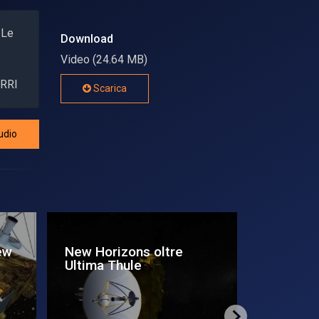
 Le
Download
Video (24.64 MB)
ORRI
Scarica
udio
Plutone, la hit
Cartolin
parade
Plutone