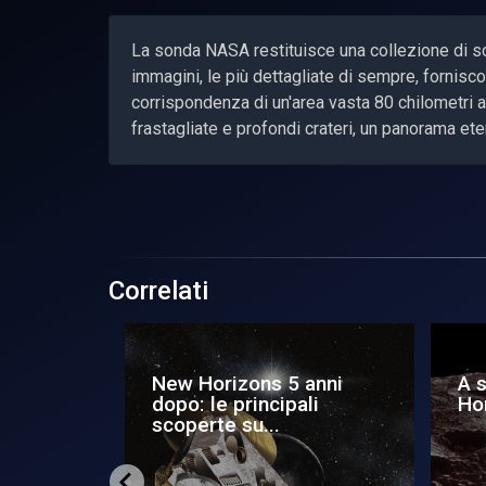
La sonda NASA restituisce una collezione di sca
immagini, le più dettagliate di sempre, fornisco
corrispondenza di un'area vasta 80 chilometri a 
frastagliate e profondi crateri, un panorama et
Correlati
tre
Pulsar - Selfie spaziale:
Rit
Rosetta in posa con la
ga
cometa