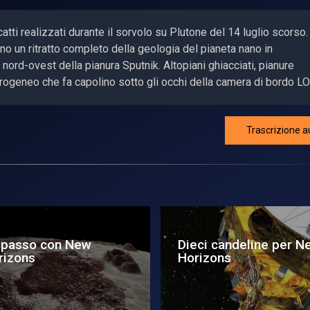
tti realizzati durante il sorvolo su Plutone del 14 luglio scorso.
no un ritratto completo della geologia del pianeta nano in
nord-ovest della pianura Sputnik. Altopiani ghiacciati, pianure
erogeneo che fa capolino sotto gli occhi della camera di bordo L
Trascrizione a
ratto corale per
Webb, la nebbia di
lassie
Plutone esiste e ne
regola il clima