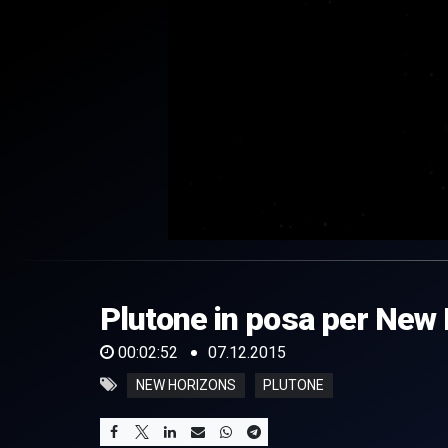
0
of
2
minutes,
Plutone in posa per New
52
seconds
Volume
0%
00:02:52
07.12.2015
NEW HORIZONS
PLUTONE