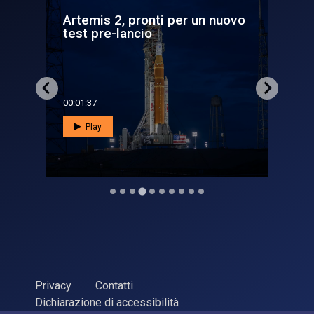
un nuovo
Webb, nubi di sabbia su un
giovane esopianeta
00:01:28
Play
Privacy
Contatti
Dichiarazione di accessibilità