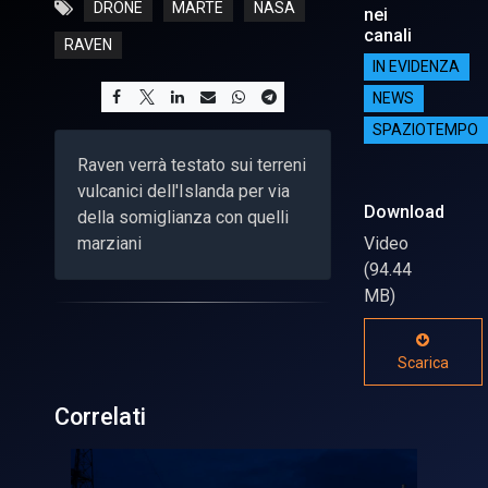
DRONE
MARTE
NASA
nei
canali
RAVEN
IN EVIDENZA
NEWS
SPAZIOTEMPO
Raven verrà testato sui terreni
vulcanici dell'Islanda per via
Download
della somiglianza con quelli
marziani
Video
(94.44
MB)
Scarica
Correlati