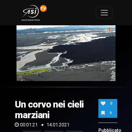
0
of
1
minute,
Un corvo nei cieli
21
0
seconds
marziani
0
00:01:21
14.01.2021
Pubblicato