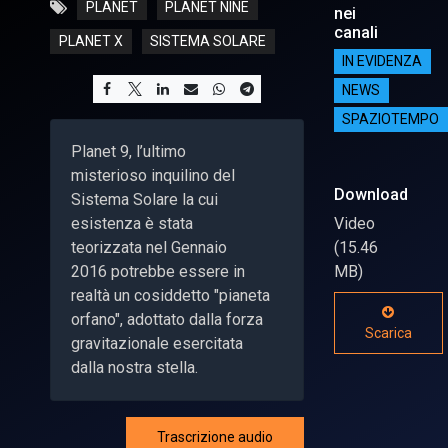
PLANET
PLANET NINE
nei
canali
PLANET X
SISTEMA SOLARE
IN EVIDENZA
NEWS
SPAZIOTEMPO
Planet 9, l’ultimo
misterioso inquilino del
Download
Sistema Solare la cui
esistenza è stata
Video
teorizzata nel Gennaio
(15.46
2016 potrebbe essere in
MB)
realtà un cosiddetto "pianeta
orfano", adottato dalla forza
Scarica
gravitazionale esercitata
dalla nostra stella.
Trascrizione audio