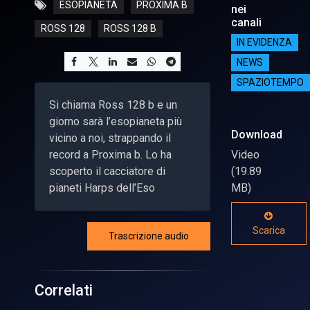
ESOPIANETA
PROXIMA B
nei
canali
ROSS 128
ROSS 128 B
IN EVIDENZA
NEWS
SPAZIOTEMPO
Si chiama Ross 128 b e un
giorno sarà l’esopianeta più
Download
vicino a noi, strappando il
record a Proxima b. Lo ha
Video
scoperto il cacciatore di
(19.89
pianeti Harps dell’Eso
MB)
Scarica
Trascrizione audio
Correlati