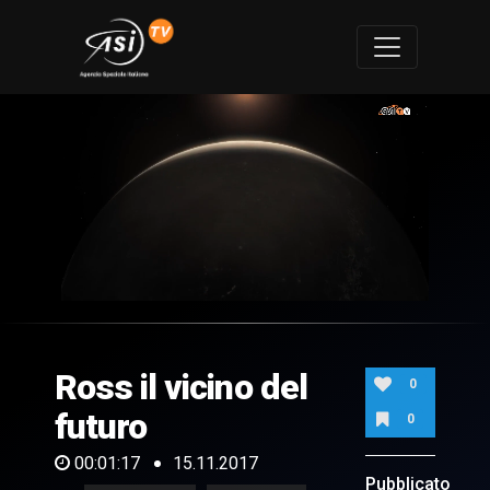
0
of
1
minute,
Ross il vicino del
17
0
seconds
futuro
0
00:01:17
15.11.2017
Pubblicato