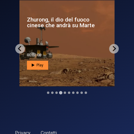
l dio del fuoco
Pulsar - Il ciclo del ghiaccio su
e andrà su Marte
67P
00:08:01
Play
Privacy
Contatti