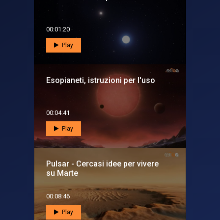
00:01:20
Play
Esopianeti, istruzioni per l'uso
00:04:41
Play
Pulsar - Cercasi idee per vivere
su Marte
00:08:46
Play