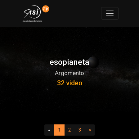
esopianeta
Argomento
32 video
Precedente
(attuale)
(vai a pagina 2)
(vai a pagina 3)
Successivo
«
1
2
3
»