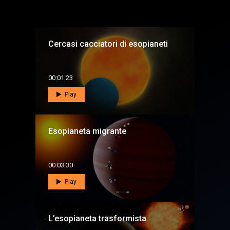
Cercasi cacciatori di esopianeti
00:01:23
Play
Esopianeta migrante
00:03:30
Play
L’esopianeta trasformista