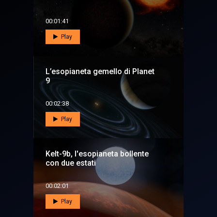
00:01:41
Play
L’esopianeta gemello di Planet
9
00:02:38
Play
Kelt-9b, l'esopianeta bollente
con due estati
00:02:01
Play