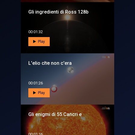
Gli ingredienti di Ross 128b
00:01:32
Play
L'elio che non c'era
00:01:26
Play
Gli enigmi di 55 Cancri e
00:01:16