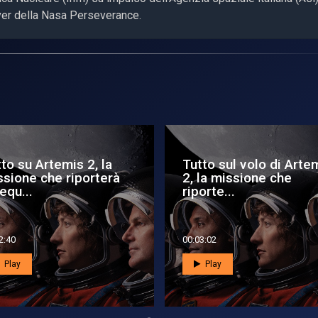
over della Nasa Perseverance.
emis 2, attorno alla
Incontri Ravvicinati:
a e più lontani che
Dalla Basilicata alla L
 d...
2:40
00:16:26
Play
Play