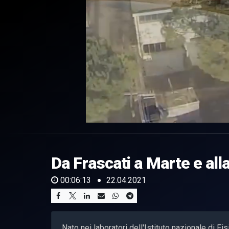
0
of
6
minutes,
Da Frascati a Marte e all
13
seconds
Volume
0%
00:06:13
22.04.2021
Nato nei laboratori dell'Istituto nazionale di Fi