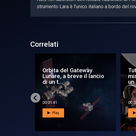
strumento Lara è l'unico italiano a bordo del r
Correlati
nni
E la Luna bussò... alle
Art
Spazio:
porte di Marte
Lun
mai
00:04:22
00:0
Play