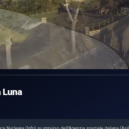
a Luna
sica Nucleare (Infn) su impulso dell'Agenzia spaziale italiana (Asi)