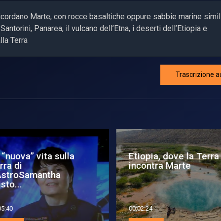
 ricordano Marte, con rocce basaltiche oppure sabbie marine simil
torini, Panarea, il vulcano dell’Etna, i deserti dell’Etiopia e
la Terra
Trascrizione a
“nuova” vita sulla
Etiopia, dove la Terra
ra di
incontra Marte
stroSamantha
sto...
5:40
00:02:24