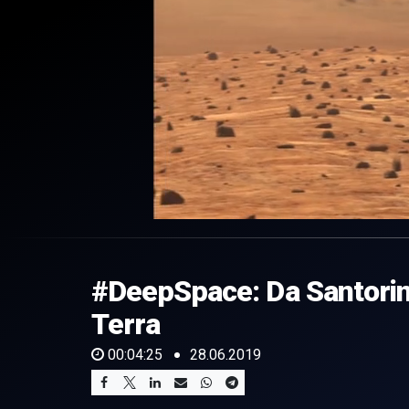
0
of
4
minutes,
#DeepSpace: Da Santorini 
25
seconds
Volume
0%
Terra
00:04:25
28.06.2019