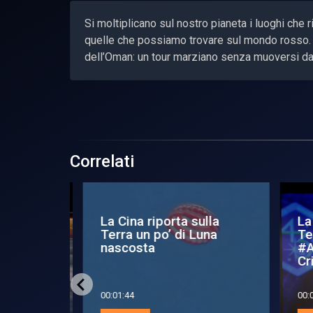
Si moltiplicano sul nostro pianeta i luoghi che
quelle che possiamo trovare sul mondo rosso. San
dell’Oman: un tour marziano senza muoversi dal
Correlati
 nuovi
La Cina riporta sulla
La 
b
Terra un po’ di Luna
Ter
nascosta
#A
Cri
00:01:44
00:0