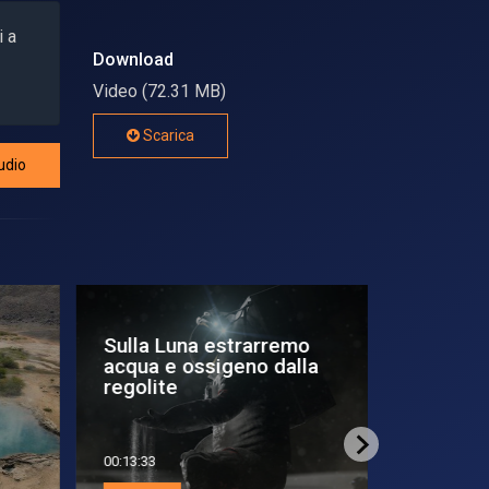
i a
Download
Video (72.31 MB)
Scarica
udio
Sulla Luna estrarremo
Deep Sp
acqua e ossigeno dalla
inedito d
regolite
svel...
00:13:33
00:09:52