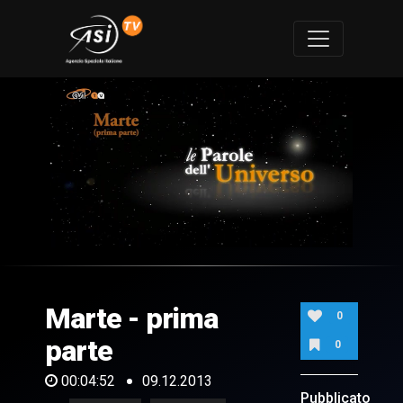
0
of
4
minutes,
Marte - prima
52
0
seconds
parte
0
00:04:52
09.12.2013
Pubblicato