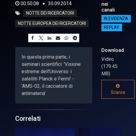
00:50:08
30.09.2014
nei
canali
NOTTE DEI RICERCATORI
IN EVIDENZA
NOTTE EUROPEA DEI RICERCATORI
REPLAY
Download
In questa prima parte, i
Video
seminari scientifici: 'Visione
(179.45
estreme dell'Universo: i
MB)
satelliti Planck e Fermi' -
'AMS-02, il cacciatore di
Scarica
antimateria'
Correlati