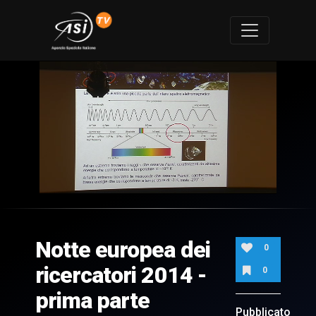
0
of
50
minutes,
Notte europea dei
8
0
seconds
ricercatori 2014 -
0
prima parte
Pubblicato