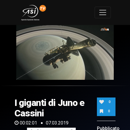
0
of
2
minutes,
I giganti di Juno e
1
0
second
Cassini
0
00:02:01
07.03.2019
Pubblicato