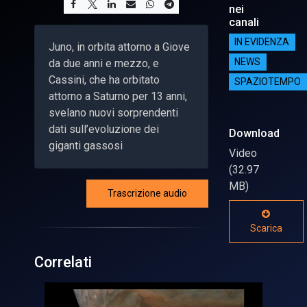
nei
canali
IN EVIDENZA
Juno, in orbita attorno a Giove
da due anni e mezzo, e
NEWS
Cassini, che ha orbitato
SPAZIOTEMPO
attorno a Saturno per 13 anni,
svelano nuovi sorprendenti
dati sull’evoluzione dei
Download
giganti gassosi
Video
(32.97
MB)
Trascrizione audio
Scarica
Correlati