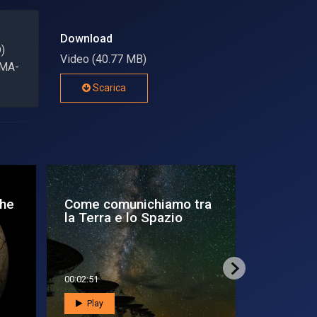
Download
)
Video (40.77 MB)
UMA-
Scarica
che
Come comunichiamo tra
DEEP SP
la Terra e lo Spazio
gravitazi
di access
00:02:51
00:15:50
Play
Play