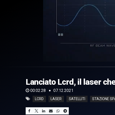
0
of
2
minutes,
Lanciato Lcrd, il laser ch
28
seconds
Volume
0%
00:02:28
07.12.2021
LCRD
LASER
SATELLITI
STAZIONE SP