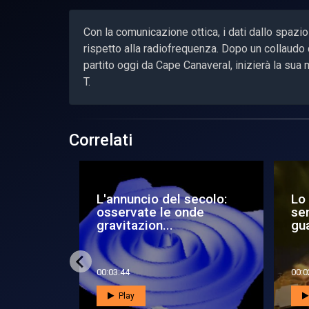
Con la comunicazione ottica, i dati dallo spazio
rispetto alla radiofrequenza. Dopo un collaud
partito oggi da Cape Canaveral, inizierà la sua
T.
Correlati
le - Le
L'annuncio del secolo:
Lo 
enti
osservate le onde
se
gravitazion...
gu
00:03:44
00:0
Play