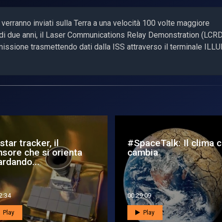
 verranno inviati sulla Terra a una velocità 100 volte maggiore
o di due anni, il Laser Communications Relay Demonstration (LCRD
 missione trasmettendo dati dalla ISS attraverso il terminale ILL
star tracker, il
#SpaceTalk: Il clima 
nsore che si orienta
cambia
ardando...
2:34
00:29:09
Play
Play