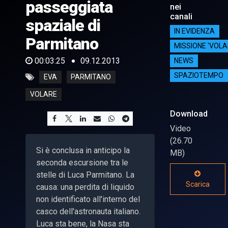
passeggiata
nei
canali
spaziale di
IN EVIDENZA
Parmitano
MISSIONE 'VOLA
00:03:25
09.12.2013
NEWS
SPAZIOTEMPO
EVA
PARMITANO
VOLARE
Download
Video
(26.70
Si è conclusa in anticipo la
MB)
seconda escursione tra le
stelle di Luca Parmitano. La
Scarica
causa: una perdita di liquido
non identificato all'interno del
casco dell'astronauta italiano.
Luca sta bene, la Nasa sta