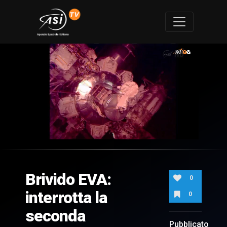
0
of
3
minutes,
Brivido EVA:
25
0
seconds
interrotta la
0
seconda
Pubblicato