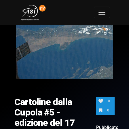
0
of
2
minutes,
Cartoline dalla
21
0
seconds
Cupola #5 -
0
edizione del 17
Pubblicato