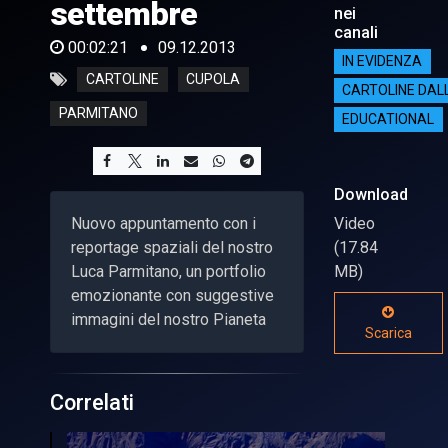
settembre
nei
canali
00:02:21
09.12.2013
IN EVIDENZA
CARTOLINE
CUPOLA
CARTOLINE DAL
PARMITANO
EDUCATIONAL
Download
Nuovo appuntamento con i
Video
reportage spaziali del nostro
(17.84
Luca Parmitano, un portfolio
MB)
emozionante con suggestive
immagini del nostro Pianeta
Scarica
Correlati