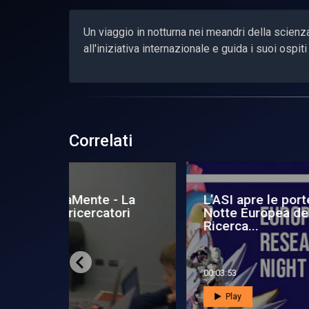
Un viaggio in notturna nei meandri della scienza
all'iniziativa internazionale e guida i suoi ospit
Correlati
te per la
Una notte all’Agenzia
No
ei
spaziale
Ric
te
00:02:24
00:0
Play