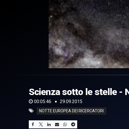
0
of
5
minutes,
Scienza sotto le stelle -
46
seconds
Volume
0%
00:05:46
29.09.2015
NOTTE EUROPEA DEI RICERCATORI