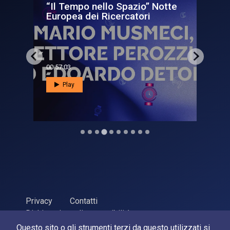
Che tempo fa nell'universo? -
N
Notte Europea dei Rice...
00:44:14
0
Play
Privacy
Contatti
Dichiarazione di accessibilità
Questo sito o gli strumenti terzi da questo utilizzati si