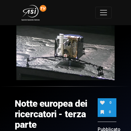
0
of
17
minutes,
Notte europea dei
59
0
seconds
ricercatori - terza
0
parte
Pubblicato