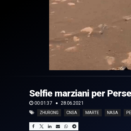
0
of
1
minute,
Selfie marziani per Pers
37
seconds
Volume
0%
00:01:37
28.06.2021
ZHURONG
CNSA
MARTE
NASA
P