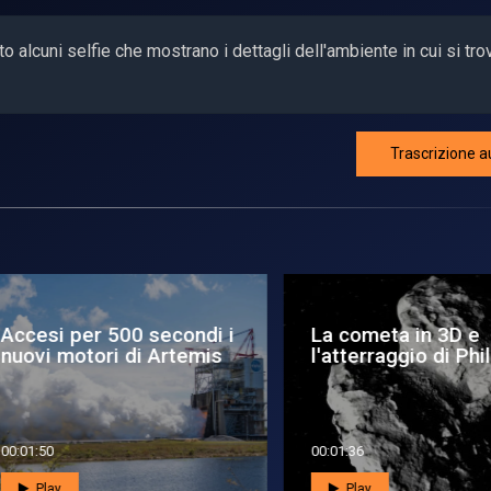
 alcuni selfie che mostrano i dettagli dell'ambiente in cui si tr
Trascrizione a
cesi per 500 secondi i
La cometa in 3D e
ovi motori di Artemis
l'atterraggio di Philae
1:50
00:01:36
Play
Play