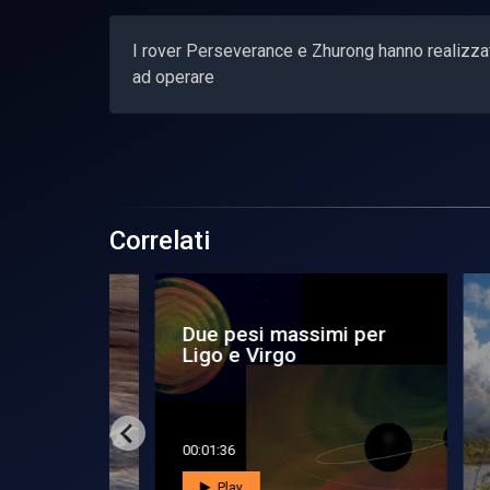
I rover Perseverance e Zhurong hanno realizzato
ad operare
Correlati
 per
Due pesi massimi per
Ac
Ligo e Virgo
nu
00:01:36
00:0
Play