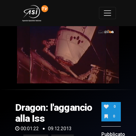
0
of
1
minute,
Dragon: l'aggancio
22
0
seconds
alla Iss
0
00:01:22
09.12.2013
Pubblicato