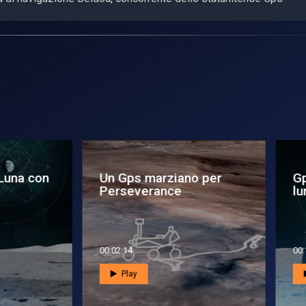
 Gps marziano per
Gps
rseverance
lunare
2:14
00:10:17
Play
Play