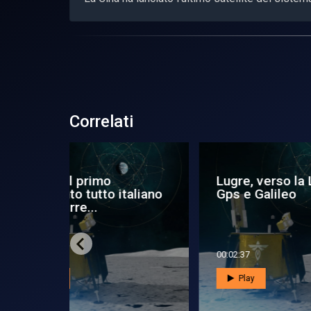
Correlati
Lugre, verso la Luna con
Un
italiano
Gps e Galileo
Pe
00:02:37
00:0
Play