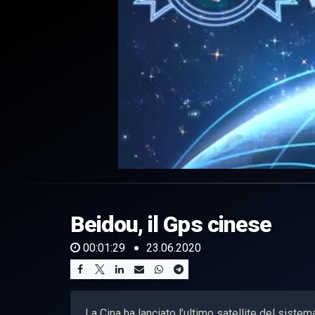
0
of
1
minute,
Beidou, il Gps cinese
29
seconds
Volume
0%
00:01:29
23.06.2020
La Cina ha lanciato l’ultimo satellite del sist