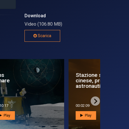
Download
Video (106.80 MB)
Scarica
Stazione spaziale
Shenzho
cinese, presto i primi
la stazi
astronauti
cinese
00:02:09
00:02:33
Play
Play