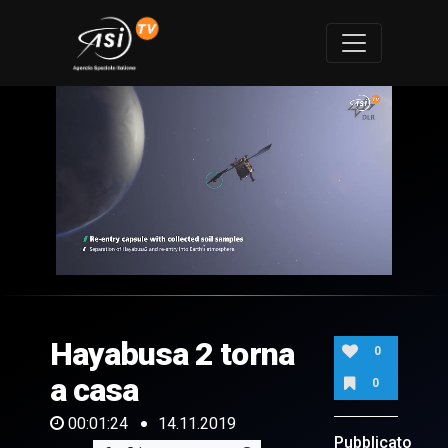
0
of
1
minute,
Hayabusa 2 torna
24
0
seconds
a casa
0
00:01:24
14.11.2019
Pubblicato