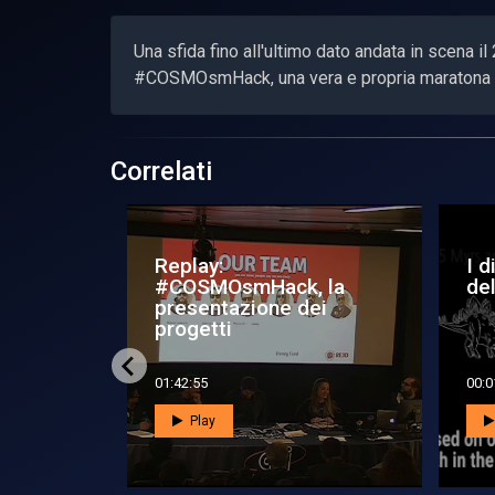
Una sfida fino all'ultimo dato andata in scena i
#COSMOsmHack, una vera e propria maratona b
Correlati
azio,
Replay:
Ar
#COSMOsmHack, ecco i
la
vincitori
ded
00:16:55
00:0
Play