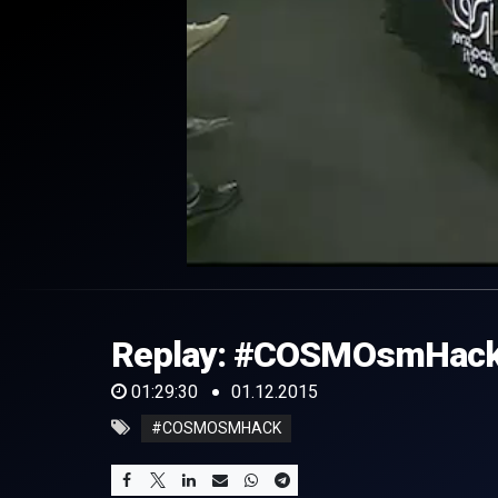
0
of
1
hour,
Replay: #COSMOsmHack, l
29
minutes,
30
01:29:30
01.12.2015
seconds
Volume
0%
#COSMOSMHACK