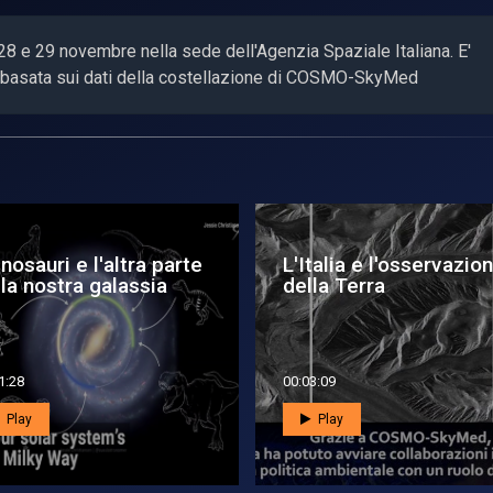
l 28 e 29 novembre nella sede dell'Agenzia Spaziale Italiana. E'
asata sui dati della costellazione di COSMO-SkyMed
riva #COSMOsmHack,
Geo Global Forum 202
 maratona di coding
promuovere
icata...
l’Intelligenza del...
2:43
00:03:21
Play
Play