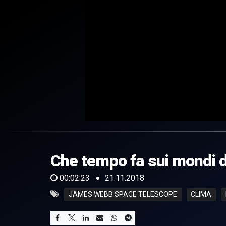
0
of
2
minutes,
Che tempo fa sui mondi d
23
seconds
Volume
0%
00:02:23
21.11.2018
JAMES WEBB SPACE TELESCOPE
CLIMA