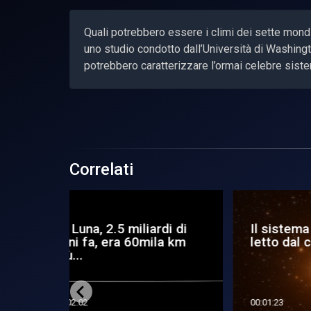
Quali potrebbero essere i climi dei sette mond
uno studio condotto dall’Università di Washingt
potrebbero caratterizzare l’ormai celebre sist
Correlati
ardi di
Il sistema TRAPPIST
We
ila km
letto dal computer
c 
00:01:23
00:0