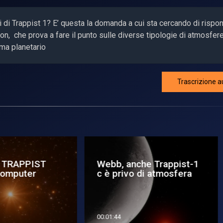
i di Trappist 1? E’ questa la domanda a cui sta cercando di rispo
on, che prova a fare il punto sulle diverse tipologie di atmosfer
ema planetario
Trascrizione a
bb, anche Trappist-1
Voyager 1 di nuovo in
è privo di atmosfera
contatto con la Terra
1:44
00:01:36