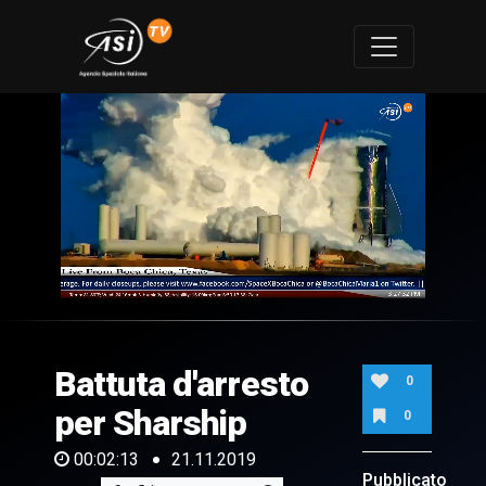
0
of
2
minutes,
Battuta d'arresto
13
0
seconds
per Sharship
0
00:02:13
21.11.2019
Pubblicato