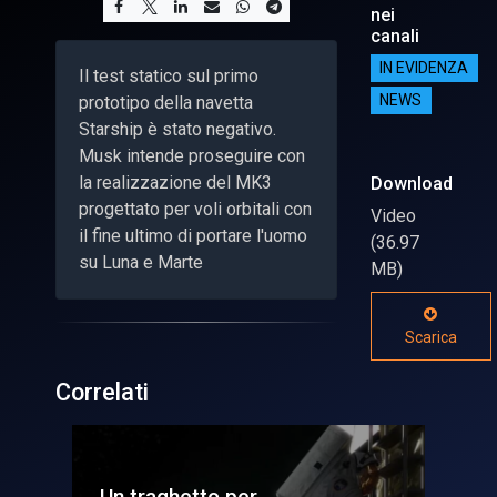
nei
canali
IN EVIDENZA
Il test statico sul primo
prototipo della navetta
NEWS
Starship è stato negativo.
Musk intende proseguire con
la realizzazione del MK3
Download
progettato per voli orbitali con
Video
il fine ultimo di portare l'uomo
(36.97
su Luna e Marte
MB)
Scarica
Correlati
Un traghetto per
Bet