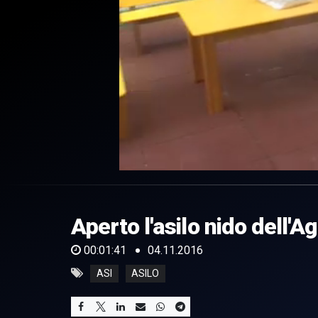
0
of
1
minute,
Aperto l'asilo nido dell'A
41
seconds
Volume
0%
00:01:41
04.11.2016
ASI
ASILO