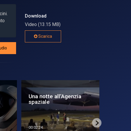
ini.
Download
ato
Video (13.15 MB)
Scarica
udio
Una notte all’Agenzia
AstroSa
spaziale
nuovo su
Spaziale
00:02:24
00:01:15