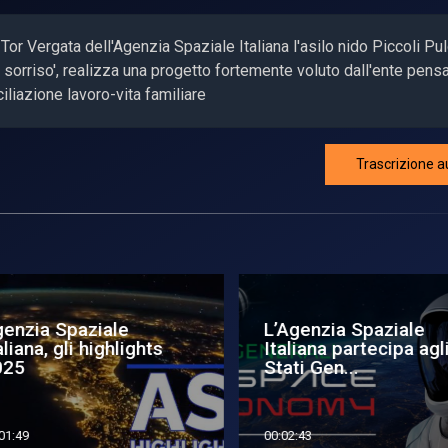
Tor Vergata dell'Agenzia Spaziale Italiana l'asilo nido Piccoli Pulc
n sorriso', realizza una progetto fortemente voluto dall'ente pens
ciliazione lavoro-vita familiare
Trascrizione a
enzia Spaziale
L’Agenzia Spaziale
liana, gli highlights
Italiana partecipa agli
25
Stati Gen...
1:49
00:02:43