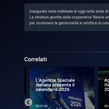
Inaugurato nella mattinata di oggi nella sede di 
La struttura gestita dalla cooperativa 'Nasce u
per sostenere la genitorialità in un’ottica di con
Correlati
primo
L'Agenzia Spaziale
Ag
nzia
Italiana presenta il
Ita
calendario 2026
20
00:01:00
00:0