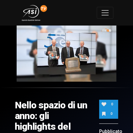
0
of
3
minutes,
Nello spazio di un
51
0
seconds
anno: gli
0
highlights del
Pubblicato