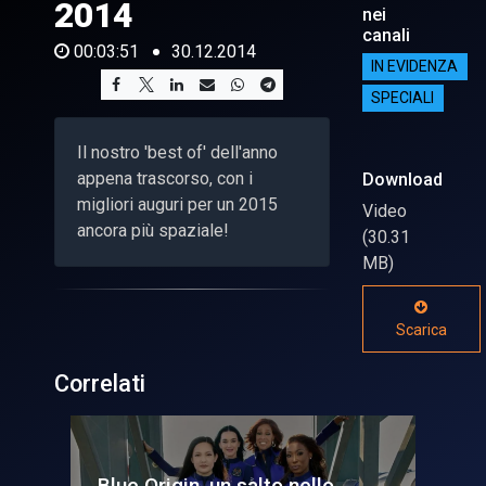
2014
nei
canali
00:03:51
30.12.2014
IN EVIDENZA
SPECIALI
Il nostro 'best of' dell'anno
appena trascorso, con i
Download
migliori auguri per un 2015
Video
ancora più spaziale!
(30.31
MB)
Scarica
Correlati
nello
Prove marziane, equipaggio