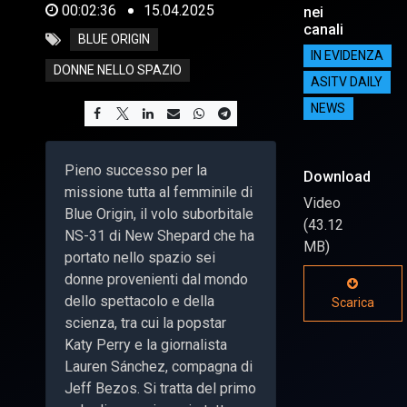
00:02:36
15.04.2025
nei
canali
BLUE ORIGIN
IN EVIDENZA
DONNE NELLO SPAZIO
ASITV DAILY
NEWS
Pieno successo per la
Download
missione tutta al femminile di
Video
Blue Origin, il volo suborbitale
(43.12
NS-31 di New Shepard che ha
MB)
portato nello spazio sei
donne provenienti dal mondo
dello spettacolo e della
Scarica
scienza, tra cui la popstar
Katy Perry e la giornalista
Lauren Sánchez, compagna di
Jeff Bezos. Si tratta del primo