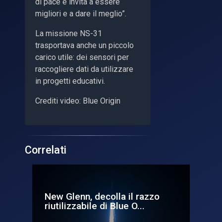
di pace e invita a essere
migliori e a dare il meglio”.
La missione NS-31
trasportava anche un piccolo
carico utile: dei sensori per
raccogliere dati da utilizzare
in progetti educativi.
Crediti video: Blue Origin
Correlati
New Glenn, decolla il razzo
Je
..
riutilizzabile di Blue O...
pr