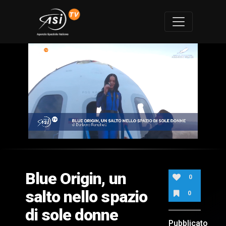
0
of
2
minutes,
Blue Origin, un
36
0
seconds
salto nello spazio
0
di sole donne
Pubblicato