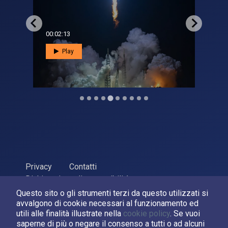
00:02:13
00:0
Play
Privacy
Contatti
Dichiarazione di accessibilità
Questo sito o gli strumenti terzi da questo utilizzati si
ASI Agenzia Spaziale Italiana, 2026. P.Iva 03638121008
avvalgono di cookie necessari al funzionamento ed
Sviluppato da
LPM
utili alle finalità illustrate nella
cookie policy
. Se vuoi
saperne di più o negare il consenso a tutti o ad alcuni