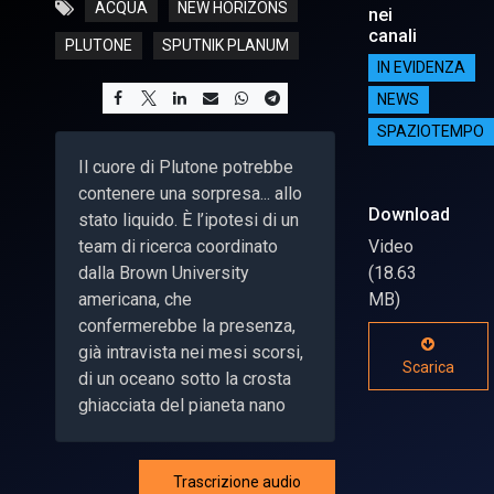
ACQUA
NEW HORIZONS
nei
canali
PLUTONE
SPUTNIK PLANUM
IN EVIDENZA
NEWS
SPAZIOTEMPO
Il cuore di Plutone potrebbe
contenere una sorpresa... allo
Download
stato liquido. È l’ipotesi di un
team di ricerca coordinato
Video
dalla Brown University
(18.63
americana, che
MB)
confermerebbe la presenza,
già intravista nei mesi scorsi,
Scarica
di un oceano sotto la crosta
ghiacciata del pianeta nano
Trascrizione audio