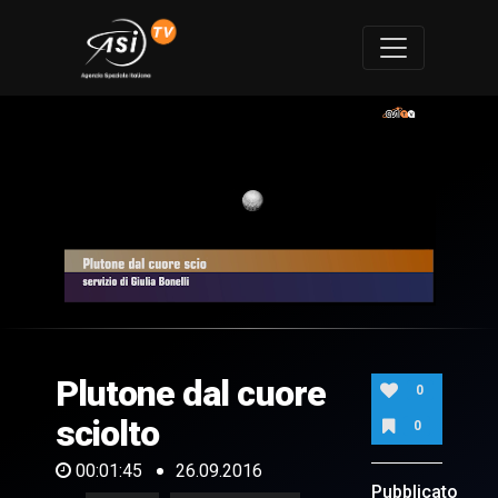
0
of
1
minute,
Plutone dal cuore
45
0
seconds
sciolto
0
00:01:45
26.09.2016
Pubblicato