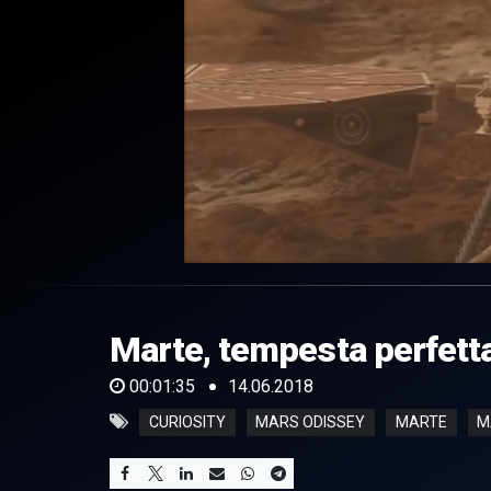
0
of
1
minute,
Marte, tempesta perfett
35
seconds
Volume
0%
00:01:35
14.06.2018
CURIOSITY
MARS ODISSEY
MARTE
M