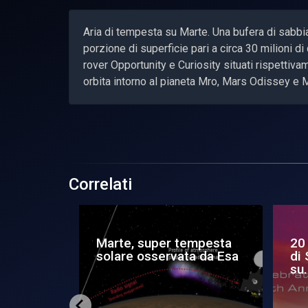
Aria di tempesta su Marte. Una bufera di sabbia,
porzione di superficie pari a circa 30 milioni d
rover Opportunity e Curiosity situati rispettiva
orbita intorno al pianeta Mro, Mars Odissey e
Correlati
agnetica
La tempesta termica di
Pu
Giove
sol
bor