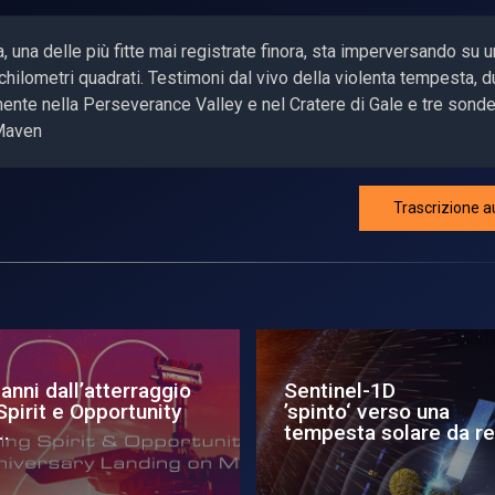
 una delle più fitte mai registrate finora, sta imperversando su 
i chilometri quadrati. Testimoni dal vivo della violenta tempesta, 
mente nella Perseverance Valley e nel Cratere di Gale e tre sonde,
 Maven
Trascrizione a
lsar - Tempesta
Artemis 1, tempesta i
are colora i cieli
arrivo a Cape Canaver
eali