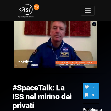
0
of
29
minutes,
#SpaceTalk: La
37
0
seconds
ISS nel mirino dei
0
privati
Pubblicato