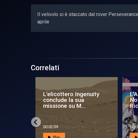
Il velivolo si è staccato dal rover Perseverance
aprile
Correlati
nde la
Deep Space: Sold out in
As
ca, la
Asi per la Notte della
de
ricer...
00:03:17
00:0
Play