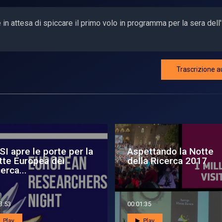
 in attesa di spiccare il primo volo in programma per la sera dell
Trascrizione a
pettando la Notte
Notte Europea dei
lla Ricerca
Ricercatori in ASI, il
teaser 2022
2:46
00:00:43
Play
Play