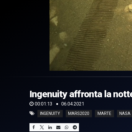
0
of
1
minute,
Ingenuity affronta la not
13
seconds
Volume
0%
00:01:13
06.04.2021
INGENUITY
MARS2020
MARTE
NASA