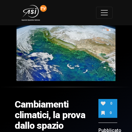
0
of
2
minutes,
Cambiamenti
1
0
second
climatici, la prova
0
dallo spazio
Pubblicato