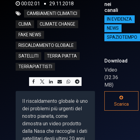
00:02:01
29.11.2018
nei
canali
CAMBIAMENTI CLIMATICI
IN EVIDENZA
CLIMA
CLIMATE CHANGE
NEWS
FAKE NEWS
SPAZIOTEMPO
RISCALDAMENTO GLOBALE
SATELLITI
TERRA PIATTA
Download
TERRAPIATTISTI
Video
(32.36
MB)
Il riscaldamento globale è uno
Scarica
dei problemi più urgenti del
nostro pianeta, come
dimostra un video prodotto
dalla Nasa che raccoglie i dati
satellitari degli ultimi 20 anni.