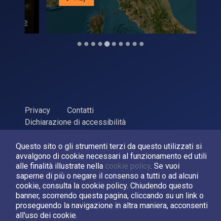
Privacy
Contatti
Dichiarazione di accessibilità
ASI Agenzia Spaziale Italiana, 2026. P.Iva 03638121008
Questo sito o gli strumenti terzi da questo utilizzati si
Sviluppato da
LPM
avvalgono di cookie necessari al funzionamento ed utili
alle finalità illustrate nella
cookie policy
. Se vuoi
saperne di più o negare il consenso a tutti o ad alcuni
Seguici su:
cookie, consulta la cookie policy. Chiudendo questo
banner, scorrendo questa pagina, cliccando su un link o
Asi su Facebook
Asi su X
Canale Asi su YouTube
proseguendo la navigazione in altra maniera, acconsenti
all'uso dei cookie.