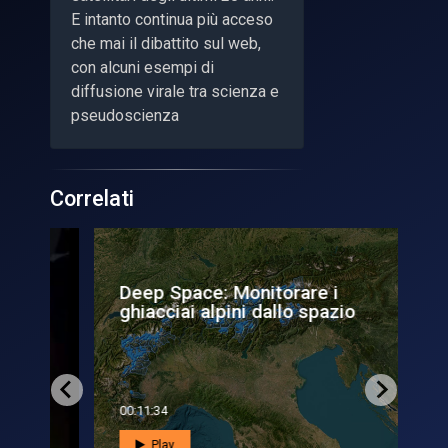
E intanto continua più acceso
che mai il dibattito sul web,
con alcuni esempi di
diffusione virale tra scienza e
pseudoscienza
Correlati
Deep Space: Monitorare i
Mi
ghiacciai alpini dallo spazio
un 
00:11:34
00:0
Play