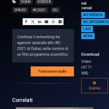
DUBAI
SCIENZA
nei
canali
SPAZIO
IAC2021
ISU
IN EVIDENZA
IAC (INTERNAT
L'ASI
NEWS
Continua il networking tra
agenzie spaziale allo IAC
2021 di Dubai, nella cornice di
un fitto programma scientifico
Download
Video
(47.71
Trascrizione audio
MB)
Scarica
Correlati