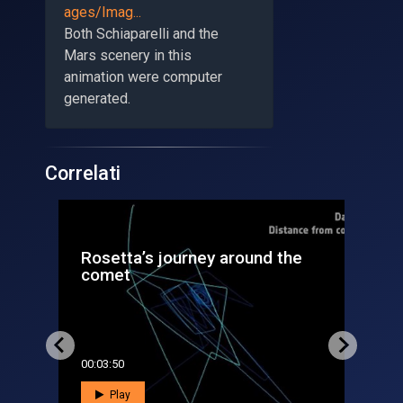
ages/Imag...
Both Schiaparelli and the
Mars scenery in this
animation were computer
generated.
Correlati
rs
Rosetta’s journey around the
Vi
comet
An
00:03:50
00:0
Play