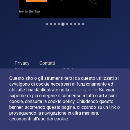
Privacy
Contatti
Dichiarazione di accessibilità
Questo sito o gli strumenti terzi da questo utilizzati si
ASI Agenzia Spaziale Italiana, 2026. P.Iva 03638121008
avvalgono di cookie necessari al funzionamento ed
Sviluppato da
LPM
utili alle finalità illustrate nella
cookie policy
. Se vuoi
saperne di più o negare il consenso a tutti o ad alcuni
cookie, consulta la cookie policy. Chiudendo questo
Seguici su:
banner, scorrendo questa pagina, cliccando su un link o
proseguendo la navigazione in altra maniera,
Asi su Facebook
Asi su X
Canale Asi su YouTube
acconsenti all'uso dei cookie.