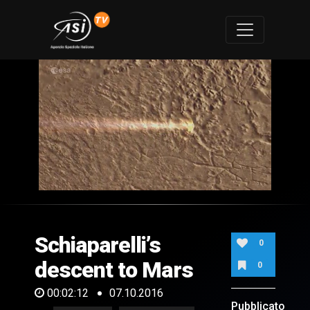
0
of
2
minutes,
Schiaparelli’s
12
0
seconds
descent to Mars
0
00:02:12
07.10.2016
Pubblicato