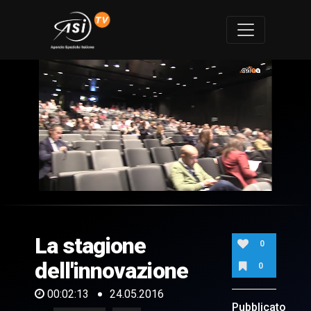
0
of
2
minutes,
La stagione
13
0
seconds
dell'innovazione
0
00:02:13
24.05.2016
Pubblicato