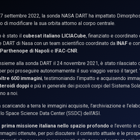
l 27 settembre 2022, la sonda NASA DART ha impattato Dimorphos, i
di modificare la sua orbita attorno al corpo centrale.
 è stato il
cubesat italiano LICIACube
, finanziato e coordinato
e DART di Nasa con un team scientifico coordinato da
INAF
e co
 Parthenope di Napoli
e
IFAC-CNR
.
 insieme alla sonda DART il 24 novembre 2021, è stato rilasciato
 per poi proseguire autonomamente il suo viaggio verso il target.
oltre 600 immagini
, testimoniando l’impatto e acquisendo immagi
teroidi doppi
e più in generale dei piccoli corpi del Sistema Sola
no a noi.
a scaricando a terra le immagini acquisite, l’archiviazione e l’ela
lo Space Science Data Center (SSDC) dell’ASI.
a prima missione italiana nello spazio profondo
e l’evento in 
magini ottenute, per poi discutere il contesto attuale e le prospe