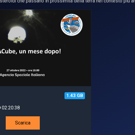
steroidi che passano in prossimità della terra nel contesto più a
1.43 GB
02:20:38
Scarica