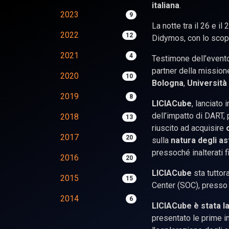
italiana
.
2023
9
La notte tra il 26 e i
2022
12
Didymos, con lo scopo 
2021
4
Testimone dell’evento
partner della mission
2020
10
Bologna
,
Università
2019
8
LICIACube
, lanciato
dell’impatto di DART,
2018
13
riuscito ad acquisire
2017
20
sulla
natura degli as
pressoché inalterati fi
2016
20
LICIACube
sta tuttor
2015
15
Center (SOC), presso 
2014
6
LICIACube è stata l
presentato le prime im