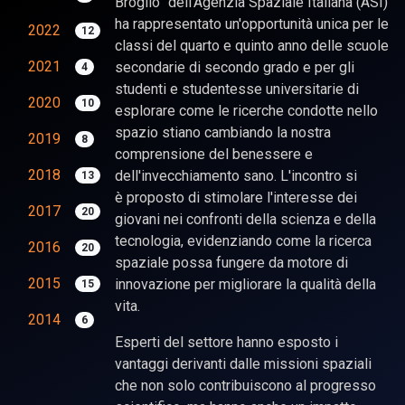
Broglio” dell'Agenzia Spaziale Italiana (ASI)
ha rappresentato un'opportunità unica per le
2022
12
classi del quarto e quinto anno delle scuole
2021
secondarie di secondo grado e per gli
4
studenti e studentesse universitarie di
2020
10
esplorare come le ricerche condotte nello
spazio stiano cambiando la nostra
2019
8
comprensione del benessere e
2018
dell'invecchiamento sano. L'incontro si
13
è proposto di stimolare l'interesse dei
2017
20
giovani nei confronti della scienza e della
tecnologia, evidenziando come la ricerca
2016
20
spaziale possa fungere da motore di
2015
innovazione per migliorare la qualità della
15
vita.
2014
6
Esperti del settore hanno esposto i
vantaggi derivanti dalle missioni spaziali
che non solo contribuiscono al progresso