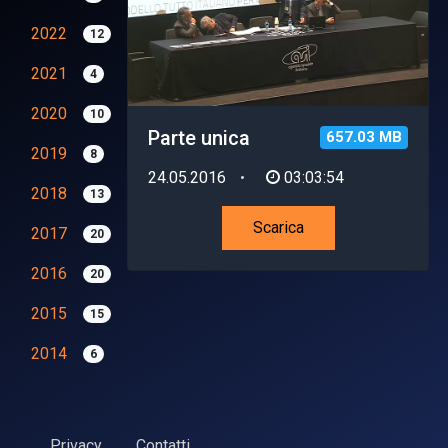
2022
12
2021
4
2020
10
Parte unica
657.03 MB
2019
8
24.05.2016
03:03:54
2018
13
Scarica
2017
20
2016
20
2015
15
2014
6
Privacy
Contatti