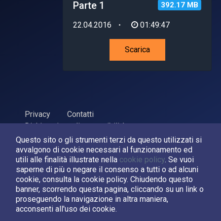
Parte 1
392.17 MB
22.04.2016
01:49:47
Scarica
Privacy
Contatti
Dichiarazione di accessibilità
Questo sito o gli strumenti terzi da questo utilizzati si
ASI Agenzia Spaziale Italiana, 2026. P.Iva 03638121008
avvalgono di cookie necessari al funzionamento ed
Sviluppato da
LPM
utili alle finalità illustrate nella
cookie policy
. Se vuoi
saperne di più o negare il consenso a tutti o ad alcuni
cookie, consulta la cookie policy. Chiudendo questo
Seguici su:
banner, scorrendo questa pagina, cliccando su un link o
proseguendo la navigazione in altra maniera,
Asi su Facebook
Asi su X
Canale Asi su YouTube
acconsenti all'uso dei cookie.