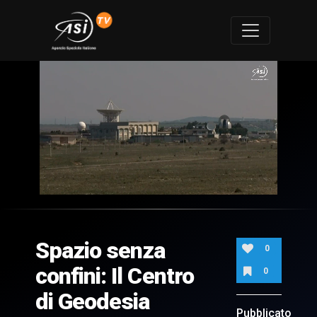
0
of
6
minutes,
Spazio senza
15
0
seconds
confini: Il Centro
0
di Geodesia
Pubblicato