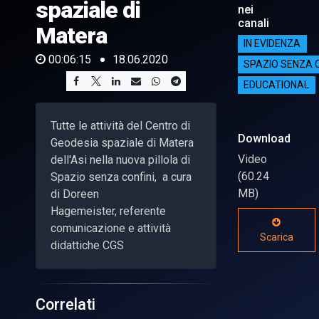
spaziale di
nei
canali
Matera
IN EVIDENZA
00:06:15
18.06.2020
SPAZIO SENZA C
EDUCATIONAL
Tutte le attività del Centro di
Download
Geodesia spaziale di Matera
Video
dell'Asi nella nuova pillola di
(60.24
Spazio senza confini, a cura
MB)
di Doreen
Hagemeister, referente
comunicazione e attività
Scarica
didattiche CGS
Correlati