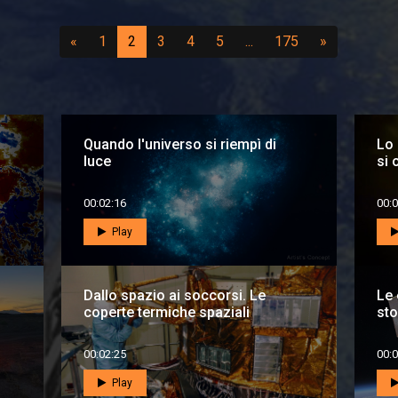
Precedente
(vai a pagina 1)
(attuale)
(vai a pagina 3)
(vai a pagina 4)
(vai a pagina 5)
...
(vai a pagina 17
Successiv
«
1
2
3
4
5
...
175
»
Quando l'universo si riempì di
Lo 
luce
si 
00:02:16
00:0
Play
Dallo spazio ai soccorsi. Le
Le 
coperte termiche spaziali
sto
00:02:25
00:0
Play