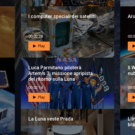
I computer speciali dei satelliti
Ari
00:02:28
00:0
Play
Luca Parmitano piloterà
Il 
Artemis 3, missione apripista
nu
del ritorno sulla Luna
00:02:14
00:0
Play
La Luna veste Prada
L’i
bra