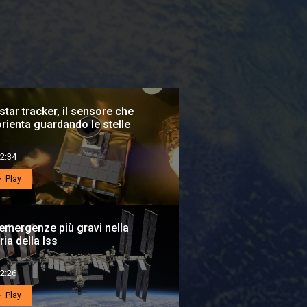
5)
o
star tracker, il sensore che
orienta guardando le stelle
2:34
Play
emergenze più gravi nella
ria della Iss
2:26
Play