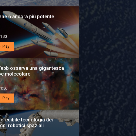
ane 6 ancora più potente
1:53
Play
Webb osserva una gigantesca
be molecolare
1:56
Play
ncredibile tecnologia dei
cci robotici spaziali