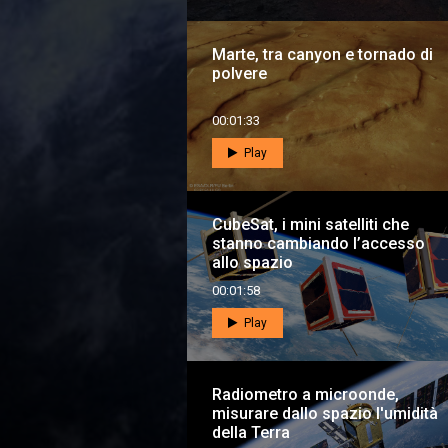
Marte, tra canyon e tornado di
polvere
00:01:33
Play
CubeSat, i mini satelliti che
stanno cambiando l’accesso
allo spazio
00:01:58
Play
Radiometro a microonde,
misurare dallo spazio l'umidità
della Terra