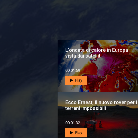
L’ondata di calore in Europa
vista dai satelliti
00:01:59
Play
Ecco Ernest, il nuovo rover per i
terreni impossibili
00:01:32
Play