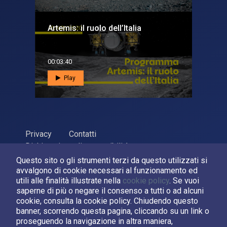
Artemis: il ruolo dell’Italia
00:03:40
Play
Privacy
Contatti
Dichiarazione di accessibilità
Questo sito o gli strumenti terzi da questo utilizzati si
ASI Agenzia Spaziale Italiana, 2026. P.Iva 03638121008
avvalgono di cookie necessari al funzionamento ed
Sviluppato da
LPM
utili alle finalità illustrate nella
cookie policy
. Se vuoi
saperne di più o negare il consenso a tutti o ad alcuni
cookie, consulta la cookie policy. Chiudendo questo
Seguici su:
banner, scorrendo questa pagina, cliccando su un link o
proseguendo la navigazione in altra maniera,
Asi su Facebook
Asi su X
Canale Asi su YouTube