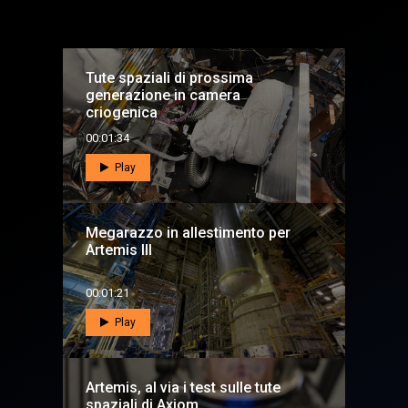
Tute spaziali di prossima
generazione in camera
criogenica
00:01:34
Play
Megarazzo in allestimento per
Artemis III
00:01:21
Play
Artemis, al via i test sulle tute
spaziali di Axiom