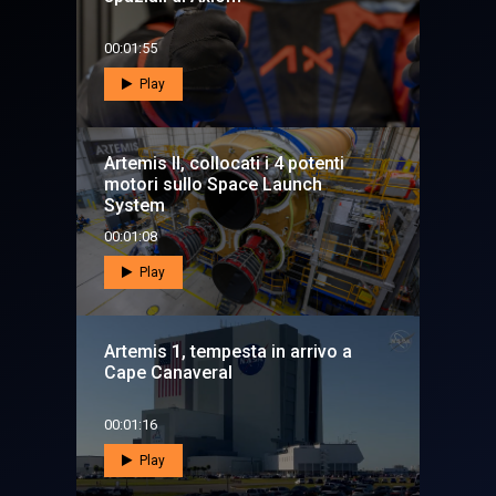
00:01:55
Play
Artemis II, collocati i 4 potenti
motori sullo Space Launch
System
00:01:08
Play
Artemis 1, tempesta in arrivo a
Cape Canaveral
00:01:16
Play