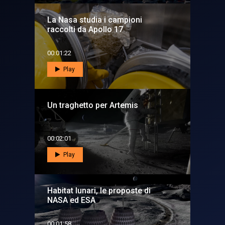
La Nasa studia i campioni
raccolti da Apollo 17
00:01:22
Play
Un traghetto per Artemis
00:02:01
Play
Habitat lunari, le proposte di
NASA ed ESA
00:01:58