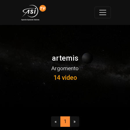
artemis
Argomento
14 video
Precedente
(attuale)
Successivo
«
1
»