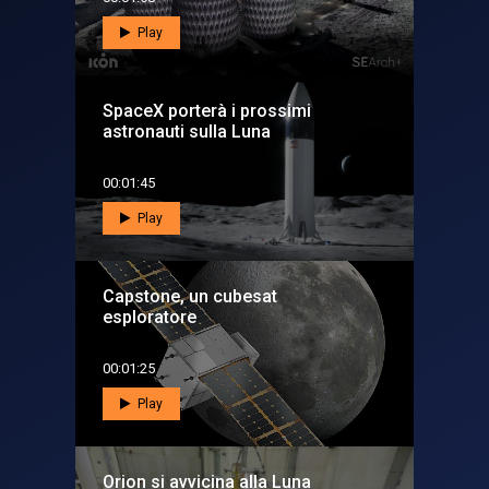
Play
SpaceX porterà i prossimi
astronauti sulla Luna
00:01:45
Play
Capstone, un cubesat
esploratore
00:01:25
Play
Orion si avvicina alla Luna