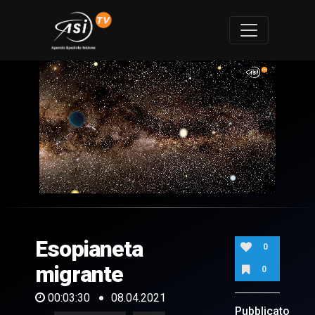
0
of
3
minutes,
Esopianeta
30
0
seconds
migrante
0
00:03:30
08.04.2021
Pubblicato