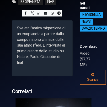
ESOPIANETA
INAF
nei
canali
IN EVIDENZA
NEWS
Svelata l’antica migrazione di
SPAZIOTEMPO
un esopianeta a partire dalla
composizione chimica della
sua atmosfera. L’intervista al
Download
primo autore dello studio su
Video
Nature, Paolo Giacobbe di
(57.77
Inaf
MB)
Scarica
Correlati