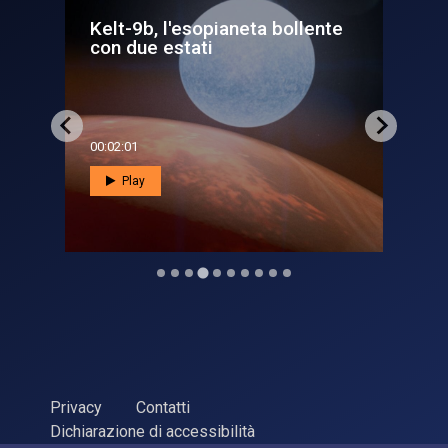
ente
L’esopianeta gemello di
L
Planet 9
00:02:38
0
Play
Privacy
Contatti
Dichiarazione di accessibilità