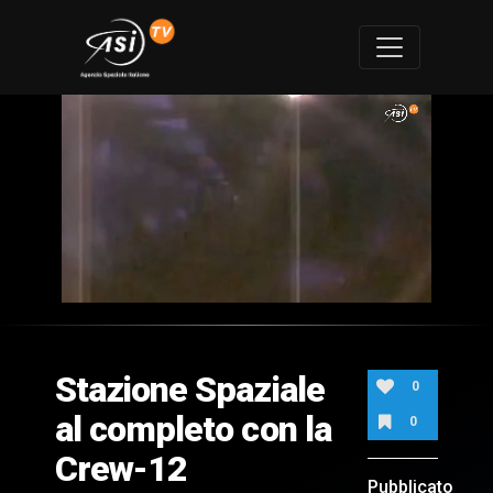
0
of
1
minute,
Stazione Spaziale
37
0
seconds
al completo con la
0
Crew-12
Pubblicato