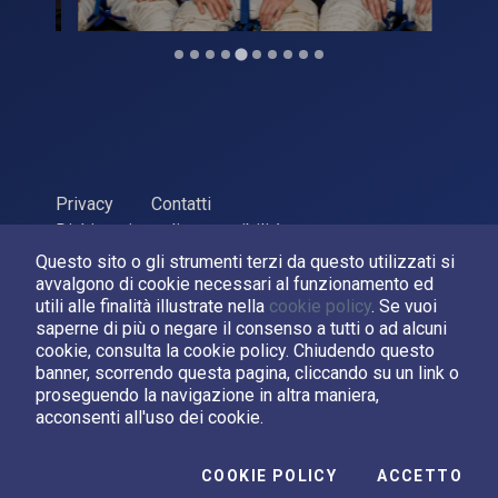
Privacy
Contatti
Dichiarazione di accessibilità
Questo sito o gli strumenti terzi da questo utilizzati si
ASI Agenzia Spaziale Italiana, 2026. P.Iva 03638121008
avvalgono di cookie necessari al funzionamento ed
Sviluppato da
LPM
utili alle finalità illustrate nella
cookie policy
. Se vuoi
saperne di più o negare il consenso a tutti o ad alcuni
cookie, consulta la cookie policy. Chiudendo questo
Seguici su:
banner, scorrendo questa pagina, cliccando su un link o
proseguendo la navigazione in altra maniera,
Asi su Facebook
Asi su X
Canale Asi su YouTube
acconsenti all'uso dei cookie.
I C
COOKIE POLICY
ACCETTO