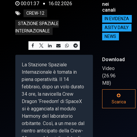
00:01:37
16.02.2026
nei
canali
CREW-12
IN EVIDENZA
STAZIONE SPAZIALE
ASITV DAILY
INTERNAZIONALE
NEWS
Download
La Stazione Spaziale
Video
Internazionale è tornata in
(26.96
piena operatività. Il 14
MB)
febbraio, dopo un volo durato
34 ore, la navicella Crew
Dragon ‘Freedom’ di SpaceX
Scarica
si è agganciata al modulo
Harmony del laboratorio
orbitante. Così, a un mese dal
rientro anticipato della Crew-