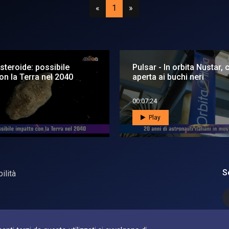
Precedente
(attuale)
Successivo
«
1
»
Asteroide: possibile
Pulsar - In orbita Nustar, 
on la Terra nel 2040
aperta ai buchi neri
00:07:24
Play
S
ilità