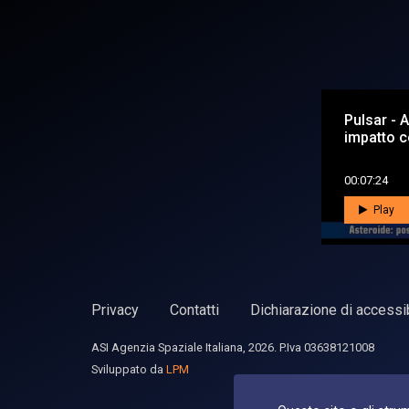
Pulsar - 
impatto c
00:07:24
Play
Privacy
Contatti
Dichiarazione di accessib
ASI Agenzia Spaziale Italiana, 2026. P.Iva 03638121008
Sviluppato da
LPM