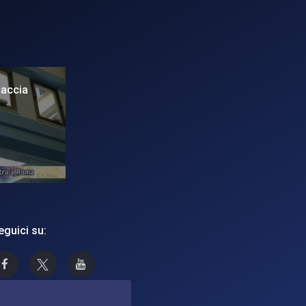
caccia
eguici su:
Asi su Facebook
Asi su X
Canale Asi su YouTube