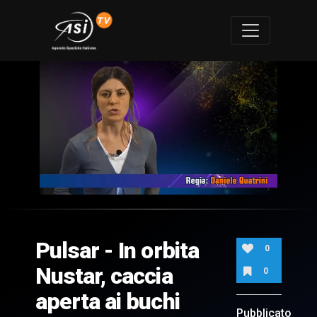
0
of
7
minutes,
Pulsar - In orbita
24
0
seconds
Nustar, caccia
0
aperta ai buchi
Pubblicato