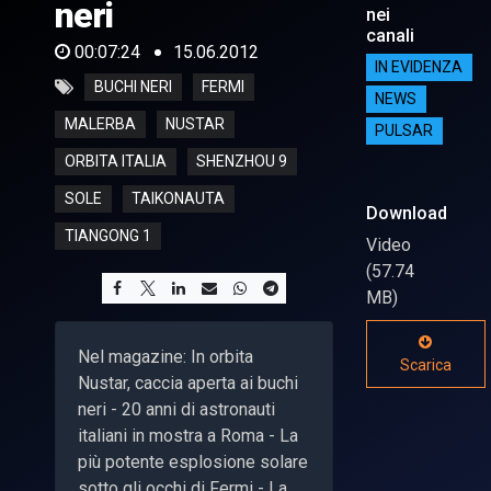
neri
nei
canali
00:07:24
15.06.2012
IN EVIDENZA
BUCHI NERI
FERMI
NEWS
MALERBA
NUSTAR
PULSAR
ORBITA ITALIA
SHENZHOU 9
SOLE
TAIKONAUTA
Download
TIANGONG 1
Video
(57.74
MB)
Nel magazine: In orbita
Scarica
Nustar, caccia aperta ai buchi
neri - 20 anni di astronauti
italiani in mostra a Roma - La
più potente esplosione solare
sotto gli occhi di Fermi - La