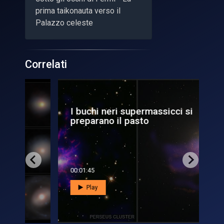
prima taikonauta verso il
Palazzo celeste
Correlati
I buchi neri supermassicci si
Bu
preparano il pasto
Ne
00:01:45
00:0
Play