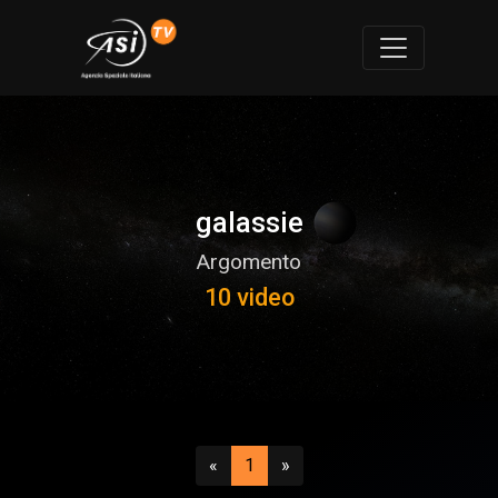
galassie
Argomento
10 video
Precedente
(attuale)
Successivo
«
1
»