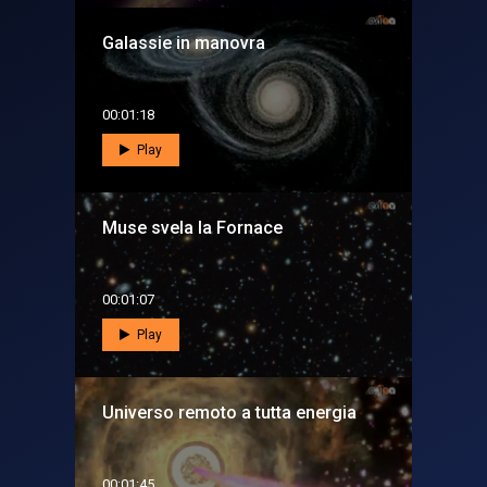
Galassie in manovra
00:01:18
Play
Muse svela la Fornace
00:01:07
Play
Universo remoto a tutta energia
00:01:45