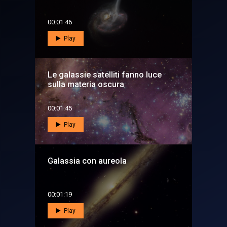
00:01:46
Play
Le galassie satelliti fanno luce
sulla materia oscura
00:01:45
Play
Galassia con aureola
00:01:19
Play