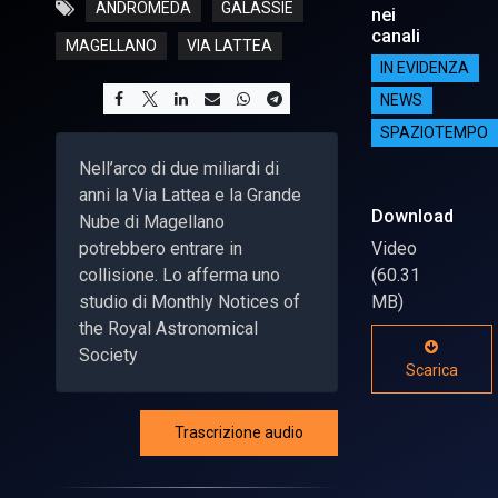
ANDROMEDA
GALASSIE
nei
canali
MAGELLANO
VIA LATTEA
IN EVIDENZA
NEWS
SPAZIOTEMPO
Nell’arco di due miliardi di
anni la Via Lattea e la Grande
Download
Nube di Magellano
potrebbero entrare in
Video
collisione. Lo afferma uno
(60.31
studio di Monthly Notices of
MB)
the Royal Astronomical
Society
Scarica
Trascrizione audio