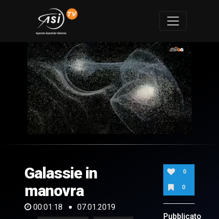
0
of
1
minute,
Galassie in
18
0
seconds
manovra
0
00:01:18
07.01.2019
Pubblicato