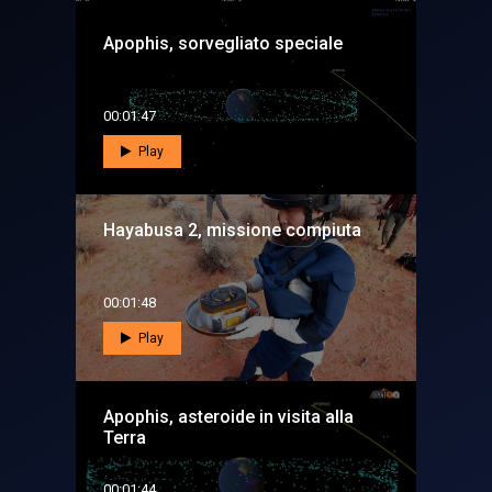
Apophis, sorvegliato speciale
00:01:47
Play
Hayabusa 2, missione compiuta
00:01:48
Play
Apophis, asteroide in visita alla
Terra
00:01:44