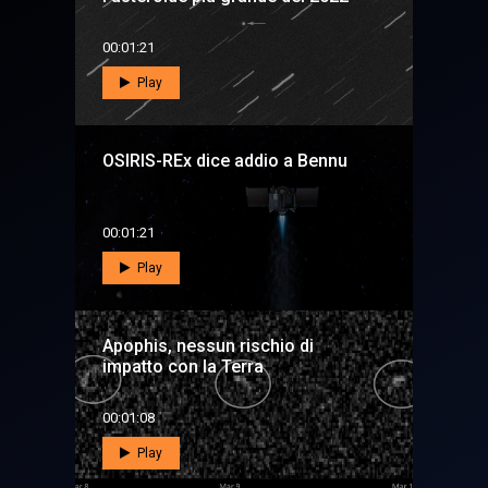
00:01:21
Play
OSIRIS-REx dice addio a Bennu
00:01:21
Play
Apophis, nessun rischio di
impatto con la Terra
00:01:08
Play