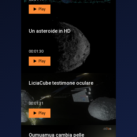
Play
Un asteroide in HD
00:01:30
Play
LiciaCube testimone oculare
00:01:31
Play
Oumuamua cambia pelle