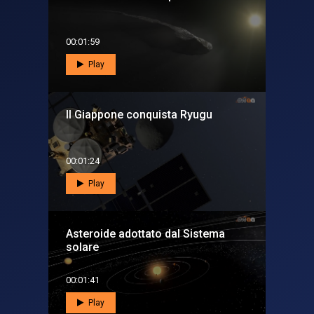
00:01:59
Play
Il Giappone conquista Ryugu
00:01:24
Play
Asteroide adottato dal Sistema
solare
00:01:41
Play