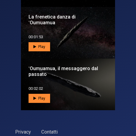
La frenetica danza di
ʻOumuamua
00:01:53
Play
ʻOumuamua, il messaggero dal
passato
00:02:02
Play
Privacy
Contatti