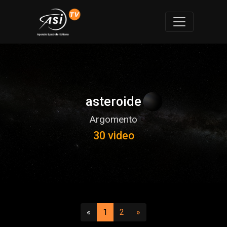
asteroide
Argomento
30 video
Precedente
(attuale)
(vai a pagina 2)
Successivo
«
1
2
»