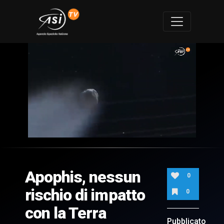
0
of
1
minute,
Apophis, nessun
8
0
seconds
rischio di impatto
0
con la Terra
Pubblicato