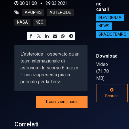
00:01:08
29.03.2021
nei
canali
APOPHIS
ASTEROIDE
IN EVIDENZA
NASA
NEO
NEWS
SPAZIOTEMPO
L’asteroide - osservato da un
Download
team internazionale di
Video
astronomi lo scorso 6 marzo
(71.78
- non rappresenta più un
MB)
pericolo per la Terra
Scarica
Trascrizione audio
Correlati