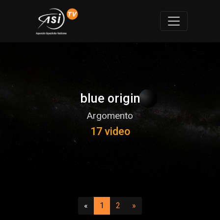
blue origin
Argomento
17 video
Precedente
(attuale)
(vai a pagina 2)
Successivo
«
1
2
»