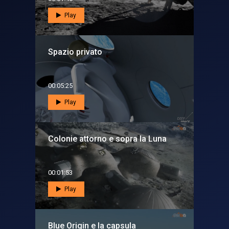
Play
Spazio privato
00:05:25
Play
Colonie attorno e sopra la Luna
00:01:53
Play
Blue Origin e la capsula