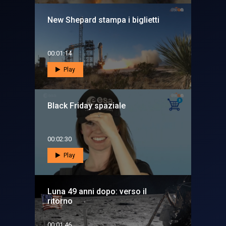
New Shepard stampa i biglietti
00:01:14
Play
Black Friday spaziale
00:02:30
Play
Luna 49 anni dopo: verso il
ritorno
00:01:46